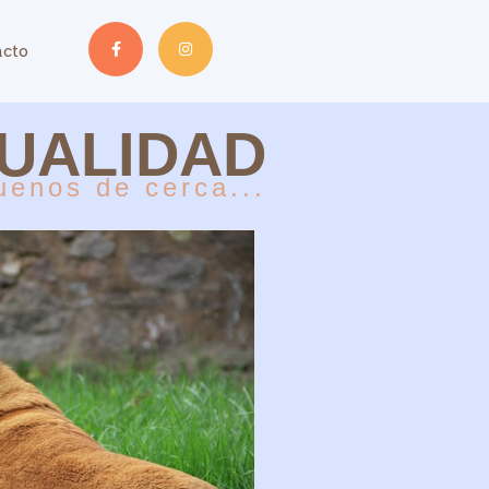
acto
UALIDAD
uenos de cerca...