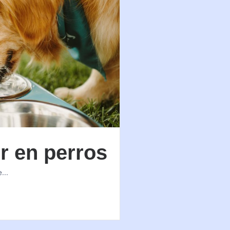
or en perros
...